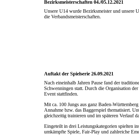
Bezirksmeisterschaften 04./05.12.2021
Unsere U14 wurde Bezirksmeister und unsere U1
die Verbandsmeisterschaften.
2021-12-04_Jugend
2021-12-05_Jugend
Auftakt der Spielserie 26.09.2021
Nach eineinhalb Jahren Pause fand der traditione
Schwenningen statt. Durch die Organisation der
Event stattfinden.
Mit ca. 100 Jungs aus ganz Baden-Württemberg 
Annahme bzw. das Baggerspiel thematisiert. Unte
gleichzeitig trainieren und im späteren Verlauf da
Eingeteilt in drei Leistungskategorien spielten 
umkämpfte Spiele, Fair-Play und zahlreiche Em