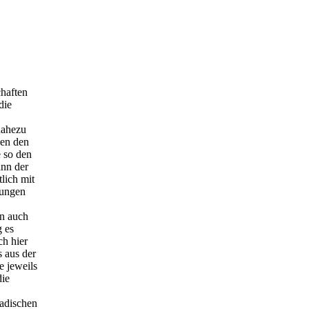
chaften
die
nahezu
gen den
 so den
ann der
lich mit
jungen
n auch
g es
h hier
s aus der
e jeweils
die
adischen