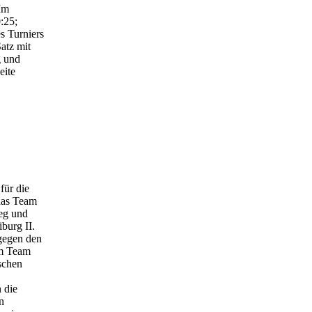
Im
:25;
s Turniers
atz mit
g und
eite
für die
das Team
ieg und
burg II.
gegen den
em Team
tschen
 die
n