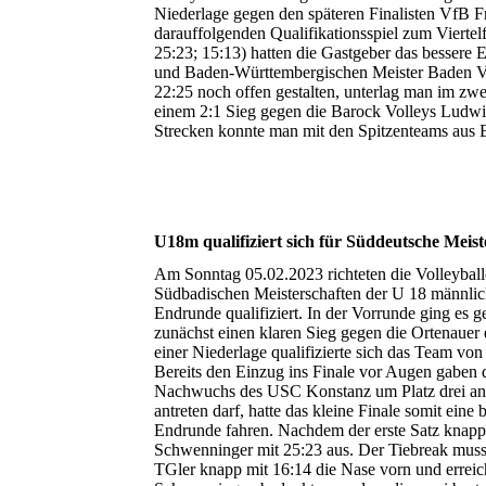
Niederlage gegen den späteren Finalisten VfB Fr
darauffolgenden Qualifikationsspiel zum Vierte
25:23; 15:13) hatten die Gastgeber das bessere
und Baden-Württembergischen Meister Baden Vo
22:25 noch offen gestalten, unterlag man im zw
einem 2:1 Sieg gegen die Barock Volleys Ludwig
Strecken konnte man mit den Spitzenteams aus B
U18m qualifiziert sich für Süddeutsche Meist
Am Sonntag 05.02.2023 richteten die Volleyball
Südbadischen Meisterschaften der U 18 männlich
Endrunde qualifiziert. In der Vorrunde ging e
zunächst einen klaren Sieg gegen die Ortenauer
einer Niederlage qualifizierte sich das Team vo
Bereits den Einzug ins Finale vor Augen gaben
Nachwuchs des USC Konstanz um Platz drei antr
antreten darf, hatte das kleine Finale somit ei
Endrunde fahren. Nachdem der erste Satz knapp
Schwenninger mit 25:23 aus. Der Tiebreak musst
TGler knapp mit 16:14 die Nase vorn und erreic