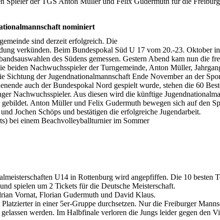
en Spieler der TGS Anton Müller und Felix Gudermuth für die Freiburg
ationalmannschaft nominiert
gemeinde sind derzeit erfolgreich. Die
meldung verkünden. Beim Bundespokal Süd U 17 vom 20.-23. Oktober i
erbandsauswahlen des Südens gemessen. Gestern Abend kam nun die fr
die beiden Nachwuchsspieler der Turngemeinde, Anton Müller, Jahrga
die Sichtung der Jugendnationalmannschaft Ende November an der Spor
ende auch der Bundespokal Nord gespielt wurde, stehen die 60 Best
nger Nachwuchsspieler. Aus diesen wird die künftige Jugendnationalm
n gebildet. Anton Müller und Felix Gudermuth bewegen sich auf den S
und Jochen Schöps und bestätigen die erfolgreiche Jugendarbeit.
ts) bei einem Beachvolleyballturnier im Sommer
nalmeisterschaften U14 in Rottenburg wird angepfiffen. Die 10 besten 
und spielen um 2 Tickets für die Deutsche Meisterschaft.
rian Vornat, Florian Gudermuth und David Klaus.
 Platzierter in einer 5er-Gruppe durchsetzen. Nur die Freiburger Mannsc
 gelassen werden. Im Halbfinale verloren die Jungs leider gegen den V