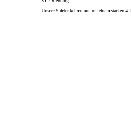
VC Offenburg.
Unsere Spieler kehren nun mit einem starken 4
2022-03-02 U13_regional (0)
2022-03-02 U13_regional (1)
2022-03-02 U13_regional (2)
2022-03-02 U13_regional (3)
2022-03-02 U13_regional (4)