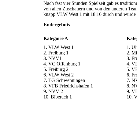
Nach fast vier Stunden Spielzeit gab es tradit
von allen Zuschauern und von den anderen Teams 
knapp VLW West 1 mit 18:16 durch und wurde so
Endergebnis
Kategorie A
Kate
1. VLW West 1
1. U
2. Freiburg 1
2. M
3. NVV1
3. Fr
4. VC Offenburg 1
4. V
5. Freiburg 2
5. VF
6. VLW West 2
6. Fr
7. TG Schwenningen
7. N
8. VFB Friedrichshafen 1
8. 
9. NVV 2
9. V
10. Biberach 1
10. V