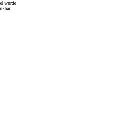
iel wurde
enkbar