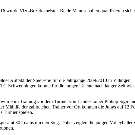
6 wurde Vize-Bezirksmeister. Beide Mannschaften qualifizieren sich d
llder Auftakt der Spielserie für die Jahrgänge 2009/2010 in Villingen-
 TG Schwenningen konnte für die jungen Talente nach langer Zeit wied
wurde im Training vor dem Turnier von Landestrainer Philipp Sigmun
r Mithilfe der zahlreichen Trainer vor Ort konnten die Jungs auf 12 F
s Turnier spielen.
insgesamt 30 Teams um den Sieg. Dabei zeigten die jungen Volleyballer 
otionen.