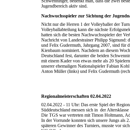
Schwenninger, bedenkt man, dass die zwei best
Jugendbereich aktiv sind.
Nachwuchsspieler zur Sichtung der Jugendn
Nicht nur die Herren 1 der Volleyballer der Turn
Volleyballabteilung kann die nächste Erfolgs
hatten sich die besten Nachwuchsspieler der V
Nachricht von Landestrainer Philipp Sigmund: 
und Felix Gudermuth, Jahrgang 2007, sind für 
Kienbaum nominiert. Nachdem an diesem Wochen
Deutschland fest, darunter die beiden Schwenni
mit einem Kader von etwas mehr als 20 Spieler
unserer ehemaligen Nationalspieler Fabian Kohl 
Anton Müller (links) und Felix Gudermuth (rech
Regionalmeisterschaften 02.04.2022
02.04.2022 - 11 Uhr: Das erste Spiel der Regio
Süddeutschland messen sich in der Altersklasse 
Die TGS war vertreten mit Timon Holtmann, Ad
In der Vorrunde konnten sich unsere Jungs als 2.
späteren Gewinner des Turniers, musste vor sich