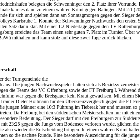
iedrichshafen belegten die Schwenninger den 2. Platz ihrer Vorrunde. 
lfinale kam es dann zu einem wahren Krimi gegen Balingen. Mit 2:1 (20
 Ende für sich und spielten dann am Sonntagmorgen gegen den Sieger de
lleys Karlsruhe 1. Konnte der Schwenninger Nachwuchs den ersten S
eiten Satz dann klar. Mit einer 1:2 Niederlage gegen den TV Rottenbur
sburg erreichte das Team einen sehr guten 7. Platz im Turnier. Über w
aWü mithalten und kann stolz auf diese zwei Tage zurück blicken.
erschaft
er der Turngemeinde die
 aus. Die jungen Nachwuchsspieler hatten sich als Bezirksvizemeister 
s gegen die Teams des VC Offenburg sowie der FT Freiburg I. Während 
 einfuhr, war gegen die Breisgauer kein Kraut gewachsen. Mit einem S
n Trainer Dieter Holtmann für den Überkreuzvergleich gegen die FT Frei
 die jungen Männer eine 10:3 Führung im Tiebreak her und mussten so 
eten. Da Freiburg bei den süddeutschen Meisterschaften nur mit ein
ne besondere Bedeutung. Der Sieger darf mit den Freiburgern zur Süddeu
 mit 23:25 gegen die Jungs vom Bodensee verloren wurde, glichen die
e also wieder die Entscheidung bringen. In einem wahren Krimi hatten
hten so die nächste Runde. Eine besondere Auszeichnung für die junge