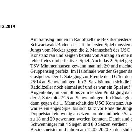
12.2019
Am Samstag fanden in Radolfzell die Bezirksmeisters
Schwarzwald-Bodensee statt. Im ersten Spiel mussten 
Jungs vom Neckar gegen die 2. Mannschaft des USC
Konstanz ran und zeigten bereits von Anfang an eine 
fehlerfreies und effektives Spiel. Auch das 2. Spiel ge
TSV Mimmenhausen gewann man mit 2:0 und machte
Gruppensieg perfekt. Im Halbfinale war der Gegner d
Gastgeber. Der 1. Satz ging zur Freude der TG’ler deut
25:14 an Schwenningen. Im 2. Satz bäumten sich die 
Radolfzeller noch einmal auf und es war ein Spiel auf
Augenhöhe, umkämpft bis zum letzten Punkt ging dan
der 2. Satz mit 27:25 an Schwenningen. Im Finale gin
dann gegen die 1. Mannschaft des USC Konstanz. Auc
war es ein enges Spiel bis sich kurz vor Ende die Jung
Doppelstadt ein wenig absetzen konnte und beide Sätz
zu 18 und 20 gewonnen werden konnten. Damit sind 
Schwenninger mit 4 Siegen und 8:0 Sätzen verdient
Bezirksmeister und fahren am 15.02.2020 zu den südb