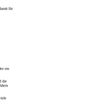
amit für
er ein
d die
eldern
viele