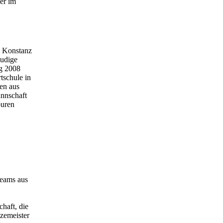
er im
n Konstanz
eudige
ng 2008
tschule in
en aus
annschaft
puren
Teams aus
haft, die
izemeister