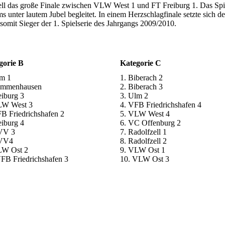
ionell das große Finale zwischen VLW West 1 und FT Freiburg 1. Das Sp
unter lautem Jubel begleitet. In einem Herzschlagfinale setzte sich d
mit Sieger der 1. Spielserie des Jahrgangs 2009/2010.
gorie B
Kategorie C
lm 1
1. Biberach 2
immenhausen
2. Biberach 3
eiburg 3
3. Ulm 2
LW West 3
4. VFB Friedrichshafen 4
B Friedrichshafen 2
5. VLW West 4
eiburg 4
6. VC Offenburg 2
VV 3
7. Radolfzell 1
NVV4
8. Radolfzell 2
LW Ost 2
9. VLW Ost 1
FB Friedrichshafen 3
10. VLW Ost 3