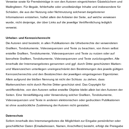
Verweise sowie für Fremdeinträge in von den Autoren eingerichteten Gästebüchern und
Mailinglisten. Für illegale, fehlerhafte oder unvollständige Inhalte und insbesondere für
Schäden, die aus der Nutzung oder Nichtnutzung solcherart dargebotener
Informationen entstehen, haftet allein der Anbieter der Seite, auf welche verwiesen
wurde, nicht derjenige, der über Links auf die jeweilige Veröffentlichung lediglich
verweist.
Urheber- und Kennzeichenrecht
Die Autoren sind bestrebt, in allen Publikationen die Urheberrechte der verwendeten
Grafiken, Tondokumente, Videosequenzen und Texte zu beachten, von ihnen selbst
erstellte Grafiken, Tondokumente, Videosequenzen und Texte zu nutzen oder auf
lizenzfreie Grafiken, Tondokumente, Videosequenzen und Texte zurückzugreifen. Alle
innerhalb der Internetangebotes genannten und ggf. durch Dritte geschützten Marken-
und Warenzeichen unterliegen uneingeschränkt den Bestimmungen des jeweils gültigen
Kennzeichenrechts und den Besitzrechten der jeweiligen eingetragenen Eigentümer.
Allein aufgrund der bloßen Nennung ist nicht der Schluss zu ziehen, dass
Markenzeichen nicht durch Rechte Dritter geschützt sind. Das Copyright für
veröffentlichte, von den Autoren selbst erstellte Objekte bleibt allein bei den Autoren der
Seiten. Eine Vervielfältigung oder Verwendung solcher Grafiken, Tondokumente,
Videosequenzen und Texte in anderen elektronischen oder gedruckten Publikationen
ist ohne ausdrückliche Zustimmung der Autoren nicht gestattet.
Datenschutz
Sofern innerhalb des Internetangebotes die Möglichkeit zur Eingabe persönlicher oder
geschäftlicher Daten (Emailadressen, Namen, Anschriften) besteht, erfolgt die Preisgabe