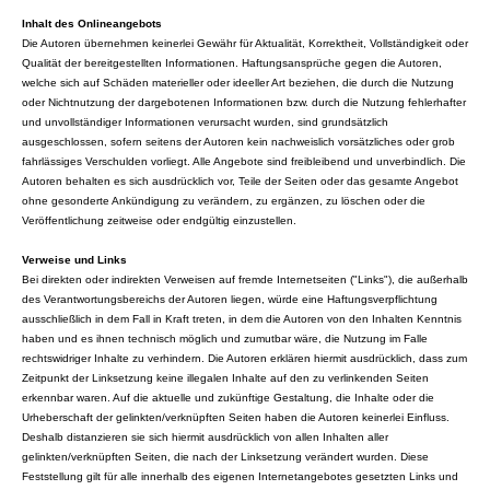
Inhalt des Onlineangebots
Die Autoren übernehmen keinerlei Gewähr für Aktualität, Korrektheit, Vollständigkeit oder
Qualität der bereitgestellten Informationen. Haftungsansprüche gegen die Autoren,
welche sich auf Schäden materieller oder ideeller Art beziehen, die durch die Nutzung
oder Nichtnutzung der dargebotenen Informationen bzw. durch die Nutzung fehlerhafter
und unvollständiger Informationen verursacht wurden, sind grundsätzlich
ausgeschlossen, sofern seitens der Autoren kein nachweislich vorsätzliches oder grob
fahrlässiges Verschulden vorliegt. Alle Angebote sind freibleibend und unverbindlich. Die
Autoren behalten es sich ausdrücklich vor, Teile der Seiten oder das gesamte Angebot
ohne gesonderte Ankündigung zu verändern, zu ergänzen, zu löschen oder die
Veröffentlichung zeitweise oder endgültig einzustellen.
Verweise und Links
Bei direkten oder indirekten Verweisen auf fremde Internetseiten ("Links"), die außerhalb
des Verantwortungsbereichs der Autoren liegen, würde eine Haftungsverpflichtung
ausschließlich in dem Fall in Kraft treten, in dem die Autoren von den Inhalten Kenntnis
haben und es ihnen technisch möglich und zumutbar wäre, die Nutzung im Falle
rechtswidriger Inhalte zu verhindern. Die Autoren erklären hiermit ausdrücklich, dass zum
Zeitpunkt der Linksetzung keine illegalen Inhalte auf den zu verlinkenden Seiten
erkennbar waren. Auf die aktuelle und zukünftige Gestaltung, die Inhalte oder die
Urheberschaft der gelinkten/verknüpften Seiten haben die Autoren keinerlei Einfluss.
Deshalb distanzieren sie sich hiermit ausdrücklich von allen Inhalten aller
gelinkten/verknüpften Seiten, die nach der Linksetzung verändert wurden. Diese
Feststellung gilt für alle innerhalb des eigenen Internetangebotes gesetzten Links und