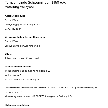
Turngemeinde Schwenningen 1859 e.V.
Abteilung Volleyball
Abteilungsleitung
Bernd Fürst
volleyball@tg-schwenningen.de
0171 4626954
Verantwortlicher für die Homepage
Bernd Fürst
volleyball@tg-schwenningen.de
Bilder
Privat; Marcus von Chrzanowski
Weitere Informationen
Turngemeinde 1859 Schwenningen e.V.
Waldeckweg 20
78056 Villingen-Schwenningen
Umsatzsteuer-Identifikationsnummer: 1122060 18308 57 0343 (Finanzamt Villingen-
Schwenningen)
Vereinsregisternummer: VR 600275 Amtsgericht Freiburg i.Br.
Haftungsausschluss
: